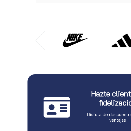
Hazte clien
fidelizaci
Disfuta de descuento
ventajas