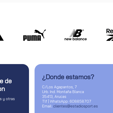
¿Donde estamos?
te de
C/Los Agapantos, 7
on
Urb. Ind. Montaña Blanca
35413, Arucas
s y otras
Tlf | WhatsApp: 608858707
Email:
clientes@estadiosport.es