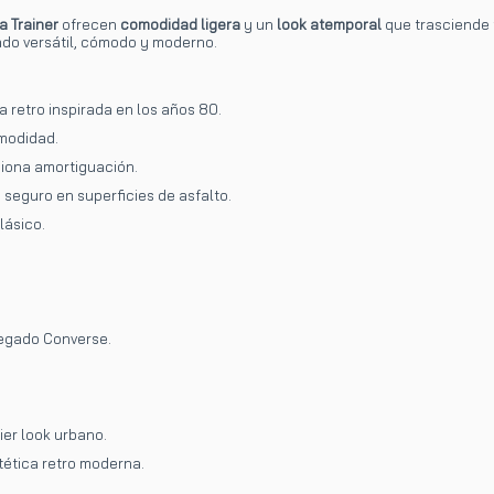
 Trainer
ofrecen
comodidad ligera
y un
look atemporal
que trasciende 
do versátil, cómodo y moderno.
 retro inspirada en los años 80.
modidad.
iona amortiguación.
seguro en superficies de asfalto.
lásico.
legado Converse.
er look urbano.
tética retro moderna.