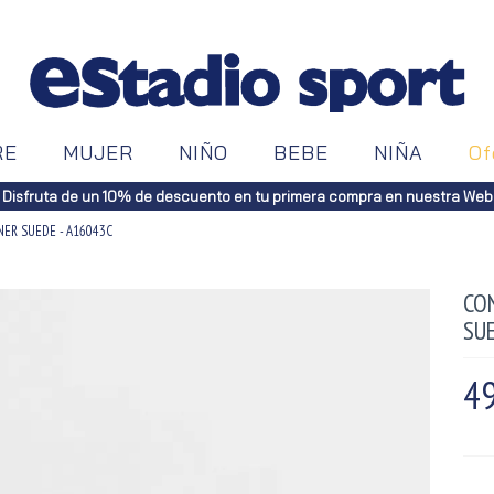
RE
MUJER
NIÑO
BEBE
NIÑA
Of
Disfruta de un 10% de descuento en tu primera compra en nuestra Web
ER SUEDE - A16043C
CO
SU
49