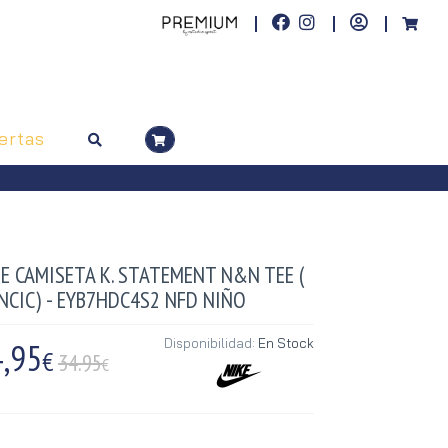
ertas
E CAMISETA K. STATEMENT N&N TEE (
NCIC) - EYB7HDC4S2 NFD NIÑO
,95
Disponibilidad:
En Stock
€
34.95
€