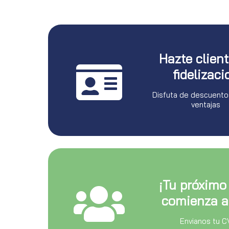
Hazte clien
fidelizaci
Disfuta de descuento
ventajas
¡Tu próximo
comienza a
Envianos tu C