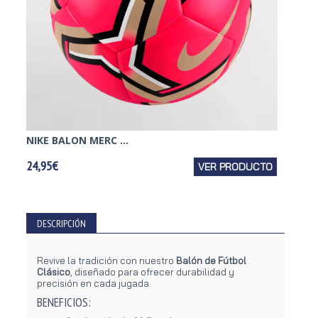
NIKE BALON MERC ...
ADIDAS
24,95€
VER PRODUCTO
19,95€
DESCRIPCIÓN
Revive la tradición con nuestro
Balón de Fútbol
Clásico
, diseñado para ofrecer durabilidad y
precisión en cada jugada.
BENEFICIOS: