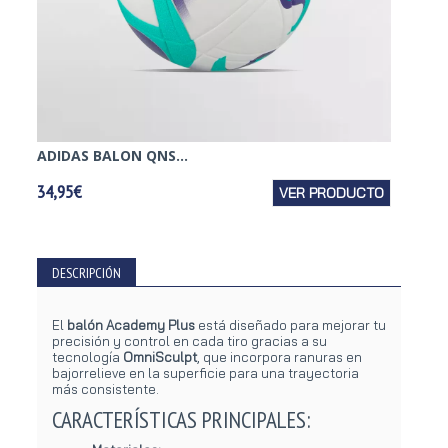
ADIDAS BALON QNS...
NIKE B
34,95€
VER PRODUCTO
14,95€
DESCRIPCIÓN
El
balón Academy Plus
está diseñado para mejorar tu
precisión y control en cada tiro gracias a su
tecnología
OmniSculpt
, que incorpora ranuras en
bajorrelieve en la superficie para una trayectoria
más consistente.
CARACTERÍSTICAS PRINCIPALES: