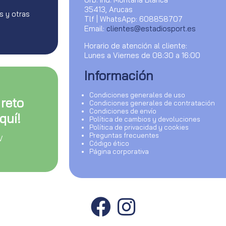
35413, Arucas
s y otras
Tlf | WhatsApp: 608858707
Email:
clientes@estadiosport.es
Horario de atención al cliente:
Lunes a Viernes de 08:30 a 16:00
Información
Condiciones generales de uso
 reto
Condiciones generales de contratación
Condiciones de envío
quí!
Política de cambios y devoluciones
Política de privacidad y cookies
Preguntas frecuentes
V
Código ético
Página corporativa