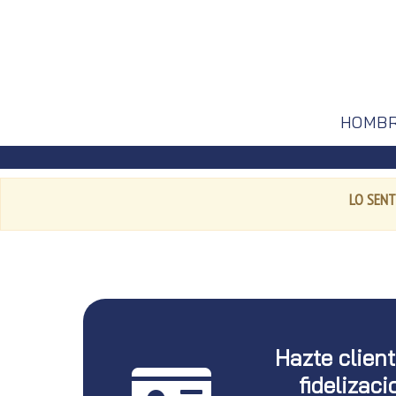
HOMB
LO SENT
Hazte clien
fidelizaci