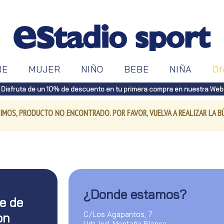
RE
MUJER
NIÑO
BEBE
NIÑA
Of
Disfruta de un 10% de descuento en tu primera compra en nuestra Web
IMOS, PRODUCTO NO ENCONTRADO. POR FAVOR, VUELVA A REALIZAR LA 
¿Donde estamos?
te de
C/Los Agapantos, 7
on
Urb. Ind. Montaña Blanca