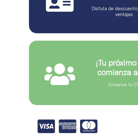
Disfuta de descuento
ventajas
¡Tu próximo
comienza a
Envianos tu C