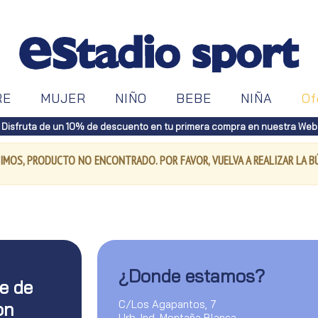
RE
MUJER
NIÑO
BEBE
NIÑA
Of
Disfruta de un 10% de descuento en tu primera compra en nuestra Web
IMOS, PRODUCTO NO ENCONTRADO. POR FAVOR, VUELVA A REALIZAR LA 
¿Donde estamos?
te de
C/Los Agapantos, 7
on
Urb. Ind. Montaña Blanca