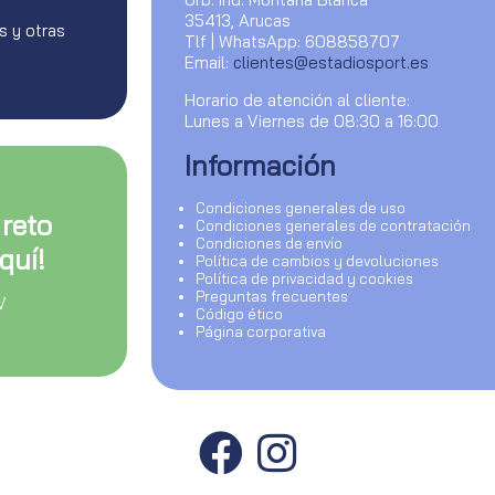
35413, Arucas
s y otras
Tlf | WhatsApp: 608858707
Email:
clientes@estadiosport.es
Horario de atención al cliente:
Lunes a Viernes de 08:30 a 16:00
Información
Condiciones generales de uso
 reto
Condiciones generales de contratación
Condiciones de envío
quí!
Política de cambios y devoluciones
Política de privacidad y cookies
Preguntas frecuentes
V
Código ético
Página corporativa