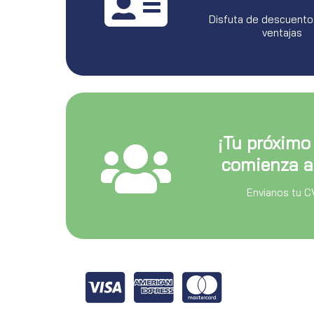
Disfuta de descuento
ventajas
¡Tu próximo
comienza a
Envianos tu C