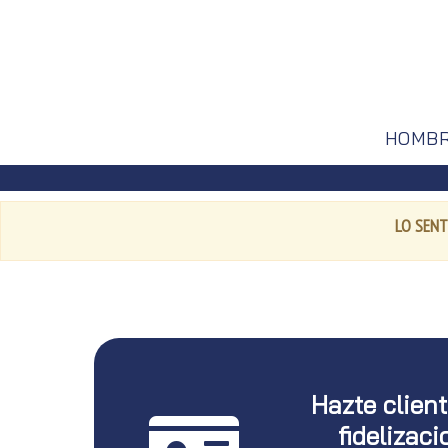
HOMB
LO SENT
Hazte clien
fidelizaci