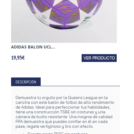
ADIDAS BALON UCL...
ADIDA
19,95€
VER PRODUCTO
9,95€
DESCRIPCIÓN
Demuestra tu orgullo por la Queens League en la
cancha con este balón de fútbol de alto rendimiento
de Adidas. Ideal para perfeccionar tus habilidades,
tiene una construcción TSBE sin costuras y una
cámara de butilo resistente. Una insignia de calidad
FIFA demuestra que puedes confiar en él en cada
pase, regate vertiginoso y tiro con efecto.
Construcción TSBE sin costuras