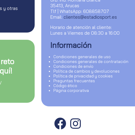
35413, Arucas
s y otras
Tlf | WhatsApp: 608858707
Email:
clientes@estadiosport.es
Horario de atención al cliente:
Lunes a Viernes de 08:30 a 16:00
Información
Condiciones generales de uso
 reto
Condiciones generales de contratación
Condiciones de envío
quí!
Política de cambios y devoluciones
Política de privacidad y cookies
Preguntas frecuentes
V
Código ético
Página corporativa