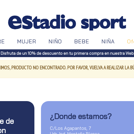
RE
MUJER
NIÑO
BEBE
NIÑA
Of
Disfruta de un 10% de descuento en tu primera compra en nuestra Web
IMOS, PRODUCTO NO ENCONTRADO. POR FAVOR, VUELVA A REALIZAR LA 
¿Donde estamos?
te de
C/Los Agapantos, 7
on
Urb. Ind. Montaña Blanca