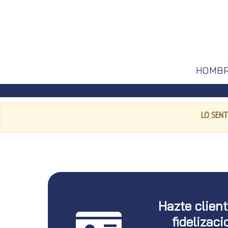
HOMB
LO SENT
Hazte clien
fidelizaci