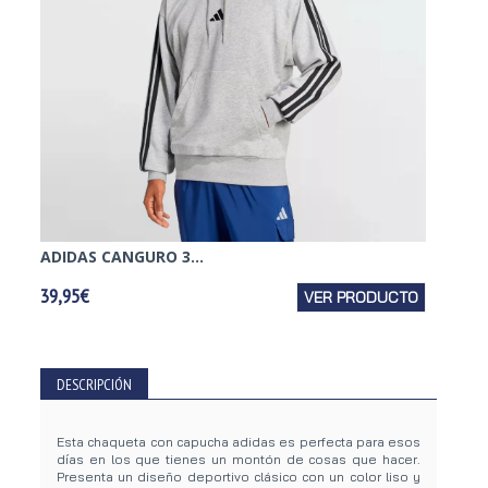
ADIDAS CANGURO 3...
ADIDA
39,95€
VER PRODUCTO
39,95€
DESCRIPCIÓN
Esta chaqueta con capucha adidas es perfecta para esos
días en los que tienes un montón de cosas que hacer.
Presenta un diseño deportivo clásico con un color liso y