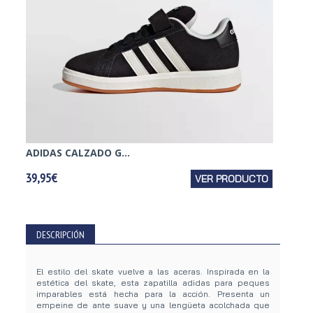
ADIDAS CALZADO G...
NIKE C
39,95€
VER PRODUCTO
49,95€
DESCRIPCIÓN
El estilo del skate vuelve a las aceras. Inspirada en la
estética del skate, esta zapatilla adidas para peques
imparables está hecha para la acción. Presenta un
empeine de ante suave y una lengüeta acolchada que