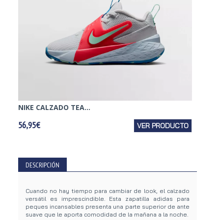
NIKE CALZADO TEA...
NIKE 
56,95€
VER PRODUCTO
43,95€
DESCRIPCIÓN
Cuando no hay tiempo para cambiar de look, el calzado
versátil es imprescindible. Esta zapatilla adidas para
peques incansables presenta una parte superior de ante
suave que le aporta comodidad de la mañana a la noche.