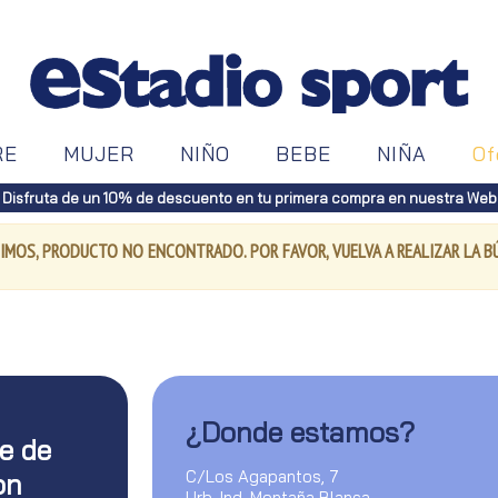
RE
MUJER
NIÑO
BEBE
NIÑA
Of
Disfruta de un 10% de descuento en tu primera compra en nuestra Web
IMOS, PRODUCTO NO ENCONTRADO. POR FAVOR, VUELVA A REALIZAR LA 
¿Donde estamos?
te de
C/Los Agapantos, 7
on
Urb. Ind. Montaña Blanca