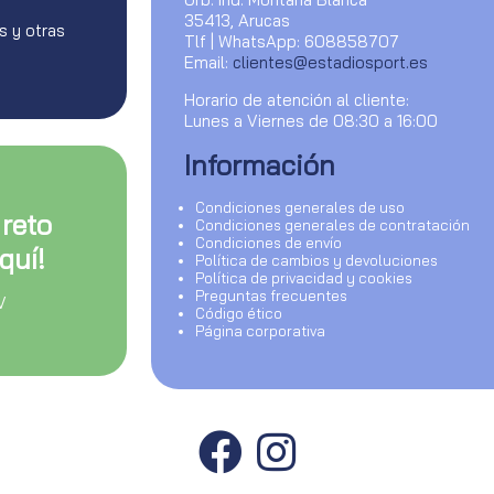
35413, Arucas
s y otras
Tlf | WhatsApp: 608858707
Email:
clientes@estadiosport.es
Horario de atención al cliente:
Lunes a Viernes de 08:30 a 16:00
Información
Condiciones generales de uso
 reto
Condiciones generales de contratación
Condiciones de envío
quí!
Política de cambios y devoluciones
Política de privacidad y cookies
Preguntas frecuentes
V
Código ético
Página corporativa