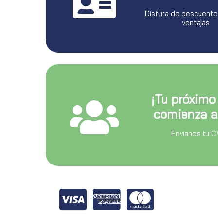
Disfuta de descuento
ventajas
¡Tu próximo
comienza a
Envianos tu C