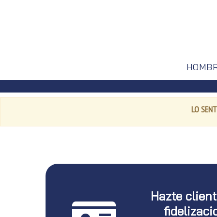
HOMB
LO SENT
Hazte clien
fidelizaci