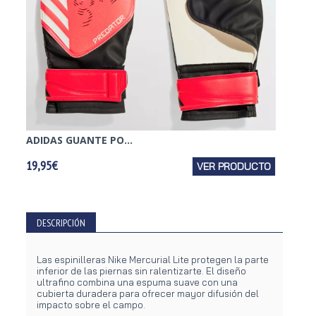
ADIDAS GUANTE PO...
ADIDAS
19,95€
VER PRODUCTO
15,95€
DESCRIPCIÓN
Las espinilleras Nike Mercurial Lite protegen la parte
inferior de las piernas sin ralentizarte. El diseño
ultrafino combina una espuma suave con una
cubierta duradera para ofrecer mayor difusión del
impacto sobre el campo.