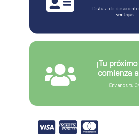
Disfuta de descuento
ventajas
¡Tu próximo
comienza a
Envianos tu C