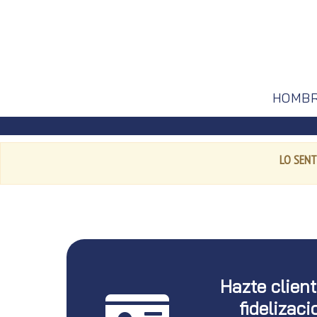
HOMB
LO SENT
Hazte clien
fidelizaci