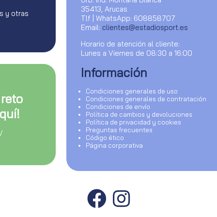
35413, Arucas
s y otras
Tlf | WhatsApp: 608858707
Email:
clientes@estadiosport.es
Horario de atención al cliente:
Lunes a Viernes de 08:30 a 16:00
Información
Condiciones generales de uso
 reto
Condiciones generales de contratación
Condiciones de envío
quí!
Política de cambios y devoluciones
Política de privacidad y cookies
Preguntas frecuentes
V
Código ético
Página corporativa