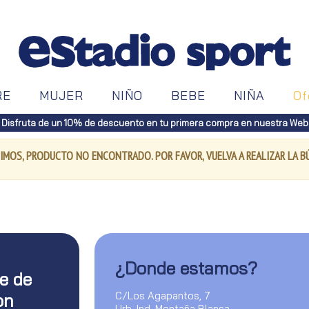
RE
MUJER
NIÑO
BEBE
NIÑA
Of
Disfruta de un 10% de descuento en tu primera compra en nuestra Web
IMOS, PRODUCTO NO ENCONTRADO. POR FAVOR, VUELVA A REALIZAR LA 
¿Donde estamos?
te de
C/Los Agapantos, 7
on
Urb. Ind. Montaña Blanca