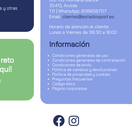
35413, Arucas
s y otras
Tlf | WhatsApp: 608858707
Email:
clientes@estadiosport.es
Horario de atención al cliente:
Lunes a Viernes de 08:30 a 16:00
Información
Condiciones generales de uso
 reto
Condiciones generales de contratación
Condiciones de envío
quí!
Política de cambios y devoluciones
Política de privacidad y cookies
Preguntas frecuentes
V
Código ético
Página corporativa