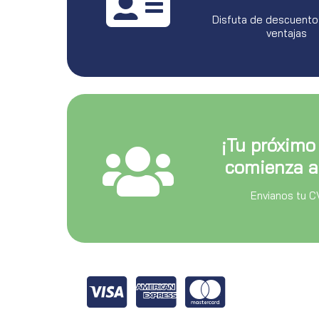
Disfuta de descuento
ventajas
¡Tu próximo
comienza a
Envianos tu C