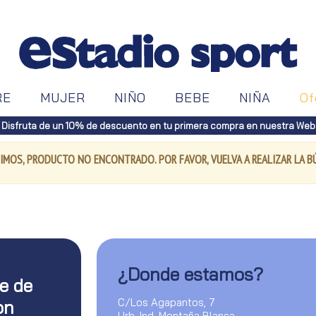
RE
MUJER
NIÑO
BEBE
NIÑA
Of
Disfruta de un 10% de descuento en tu primera compra en nuestra Web
IMOS, PRODUCTO NO ENCONTRADO. POR FAVOR, VUELVA A REALIZAR LA 
¿Donde estamos?
te de
C/Los Agapantos, 7
on
Urb. Ind. Montaña Blanca