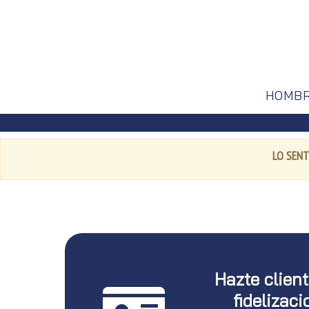
HOMB
LO SENT
Hazte clien
fidelizaci