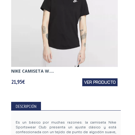
NIKE CAMISETA W....
NIKE 
21,95€
VER PRODUCTO
34,95€
DESCRIPCIÓN
Es un básico por muchas razones: la camiseta Nike
Sportswear Club presenta un ajuste clásico y está
confeccionada con un tejido de punto de algodón suave,