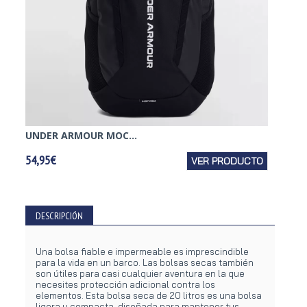
UNDER ARMOUR MOC...
NIKE B
54,95€
VER PRODUCTO
56,95€
DESCRIPCIÓN
Una bolsa fiable e impermeable es imprescindible
para la vida en un barco. Las bolsas secas también
son útiles para casi cualquier aventura en la que
necesites protección adicional contra los
elementos. Esta bolsa seca de 20 litros es una bolsa
ligera y compacta, diseñada para mantener tus