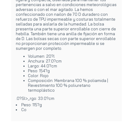
pertenencias a salvo en condiciones meteorológicas
adversas o con el mar agitado. La hemos
confeccionado con nailon de 70 D duradero con
refuerzo de TPU impermeable y costuras totalmente
selladas para aislarla de la humedad. La bolsa
presenta una parte superior enrollable con cierre de
hebilla. También tiene una anilla de fijación en forma
de D. Las bolsas secas con parte superior enrollable
no proporcionan protección impermeable si se
sumergen por completo.
Volumen: 20?l
Anchura: 27.0?cm
Largo: 44.0?cm
Peso: 154?g
Color: Rojo
Composición: Membrana 100 % poliamida |
Revestimiento 100 % poliuretano
termoplástico
.0?Sl>,,rgo: 33.0?cm
Peso: 115?g
Co