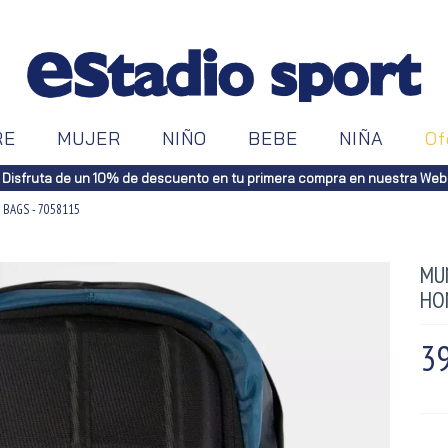
RE
MUJER
NIÑO
BEBE
NIÑA
Of
Disfruta de un 10% de descuento en tu primera compra en nuestra Web
 BAGS - 7058115
MU
HO
39