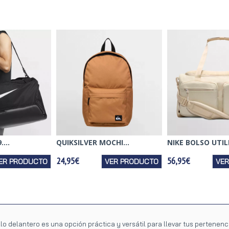
...
QUIKSILVER MOCHI...
NIKE BOLSO UTILI.
24,95€
56,95€
ER PRODUCTO
VER PRODUCTO
VE
llo delantero es una opción práctica y versátil para llevar tus pertene