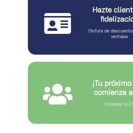
Hazte clien
fidelizaci
Disfuta de descuento
ventajas
¡Tu próximo
comienza a
Envianos tu C