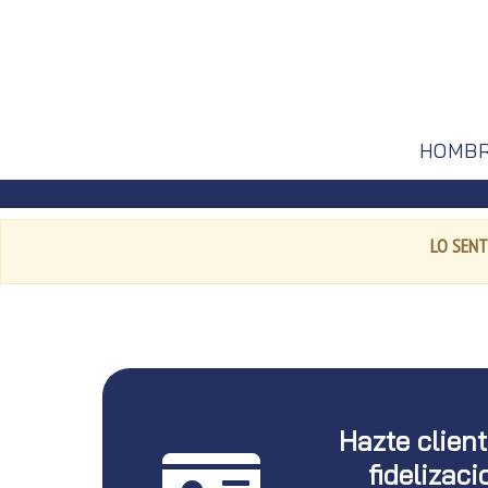
HOMB
LO SENT
Hazte clien
fidelizaci