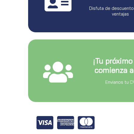
Disfuta de descuento
ventajas
¡Tu próximo
comienza a
Envianos tu C