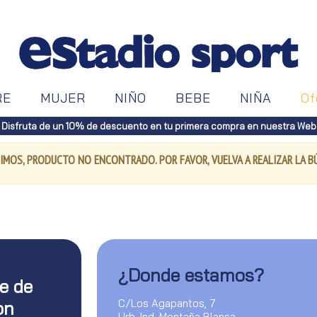
RE
MUJER
NIÑO
BEBE
NIÑA
Of
Disfruta de un 10% de descuento en tu primera compra en nuestra Web
IMOS, PRODUCTO NO ENCONTRADO. POR FAVOR, VUELVA A REALIZAR LA 
¿Donde estamos?
te de
C/Los Agapantos, 7
on
Urb. Ind. Montaña Blanca