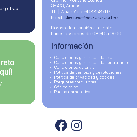
35413, Arucas
s y otras
Tlf | WhatsApp: 608858707
Email:
clientes@estadiosport.es
Horario de atención al cliente:
Lunes a Viernes de 08:30 a 16:00
Información
Condiciones generales de uso
 reto
Condiciones generales de contratación
Condiciones de envío
quí!
Política de cambios y devoluciones
Política de privacidad y cookies
Preguntas frecuentes
V
Código ético
Página corporativa