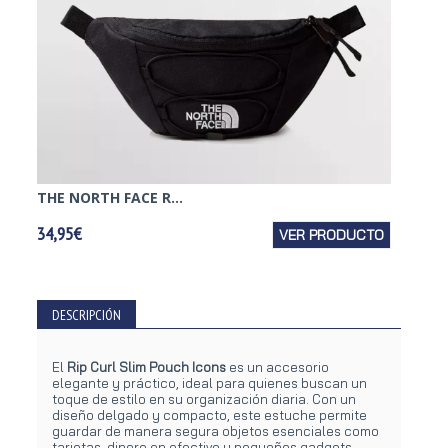
THE NORTH FACE R...
QUIKSI
34,95€
VER PRODUCTO
29,95€
DESCRIPCIÓN
El
Rip Curl Slim Pouch Icons
es un accesorio
elegante y práctico, ideal para quienes buscan un
toque de estilo en su organización diaria. Con un
diseño delgado y compacto, este estuche permite
guardar de manera segura objetos esenciales como
tarjetas, dinero en efectivo y pequeños gadgets.