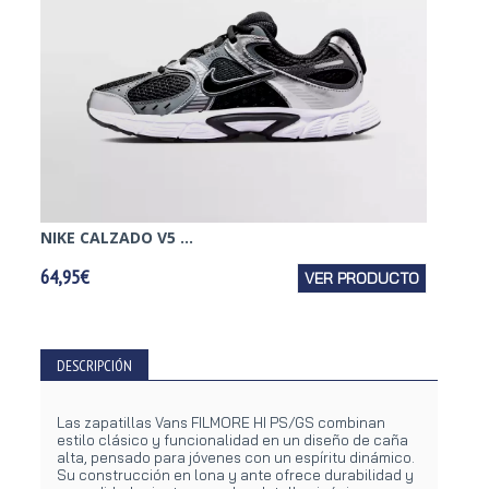
NIKE CALZADO V5 ...
PUMA 
64,95€
VER PRODUCTO
29,95€
DESCRIPCIÓN
Las zapatillas Vans FILMORE HI PS/GS combinan
estilo clásico y funcionalidad en un diseño de caña
alta, pensado para jóvenes con un espíritu dinámico.
Su construcción en lona y ante ofrece durabilidad y