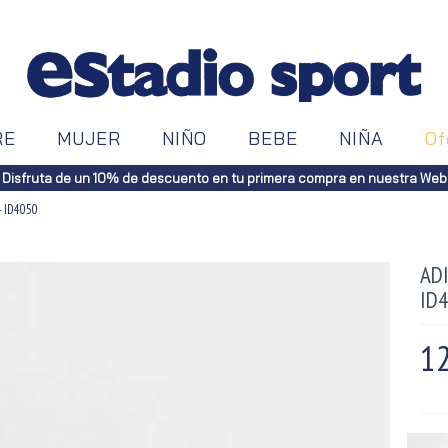
RE
MUJER
NIÑO
BEBE
NIÑA
Of
Disfruta de un 10% de descuento en tu primera compra en nuestra Web
 ID4050
AD
ID
1