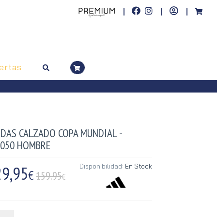
ertas
IDAS CALZADO COPA MUNDIAL -
4050 HOMBRE
29,95
Disponibilidad:
En Stock
€
159.95
€