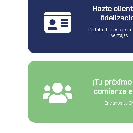
Hazte clien
fidelizaci
Disfuta de descuento
ventajas
¡Tu próximo
comienza a
Envianos tu C