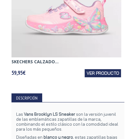
SKECHERS CALZADO...
PUMA 
59,95€
VER PRODUCTO
45,95€
DESCRIPCIÓN
Las
Vans Brooklyn LS Sneaker
son la versión juvenil
de las emblemáticas zapatillas de la marca,
combinando el estilo clásico con la comodidad ideal
para los más pequeños.
Diseñadas en
blanco y negro
, estas zapatillas bajas