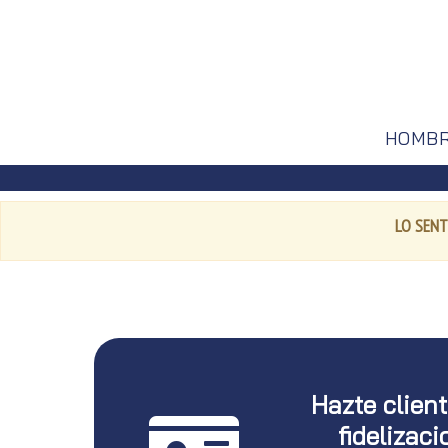
HOMB
LO SENT
Hazte clien
fidelizaci