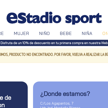
RE
MUJER
NIÑO
BEBE
NIÑA
Of
Disfruta de un 10% de descuento en tu primera compra en nuestra Web
IMOS, PRODUCTO NO ENCONTRADO. POR FAVOR, VUELVA A REALIZAR LA 
¿Donde estamos?
te de
C/Los Agapantos, 7
on
Urb. Ind. Montaña Blanca