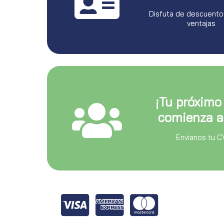
Disfuta de descuento
ventajas
¡Tu próximo
comienza a
Envianos tu C