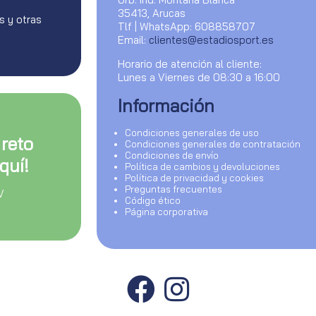
35413, Arucas
s y otras
Tlf | WhatsApp: 608858707
Email:
clientes@estadiosport.es
Horario de atención al cliente:
Lunes a Viernes de 08:30 a 16:00
Información
Condiciones generales de uso
 reto
Condiciones generales de contratación
Condiciones de envío
quí!
Política de cambios y devoluciones
Política de privacidad y cookies
Preguntas frecuentes
V
Código ético
Página corporativa