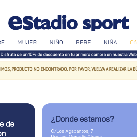
RE
MUJER
NIÑO
BEBE
NIÑA
Of
Disfruta de un 10% de descuento en tu primera compra en nuestra Web
IMOS, PRODUCTO NO ENCONTRADO. POR FAVOR, VUELVA A REALIZAR LA 
¿Donde estamos?
te de
C/Los Agapantos, 7
on
Urb. Ind. Montaña Blanca