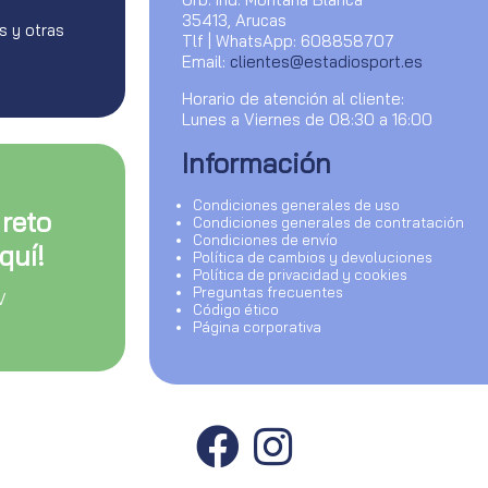
35413, Arucas
s y otras
Tlf | WhatsApp: 608858707
Email:
clientes@estadiosport.es
Horario de atención al cliente:
Lunes a Viernes de 08:30 a 16:00
Información
Condiciones generales de uso
 reto
Condiciones generales de contratación
Condiciones de envío
quí!
Política de cambios y devoluciones
Política de privacidad y cookies
Preguntas frecuentes
V
Código ético
Página corporativa