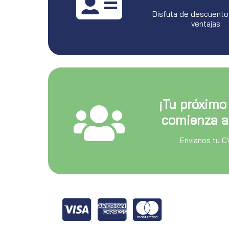
Disfuta de descuento
ventajas
¡Tu próximo
comienza a
Envianos tu C