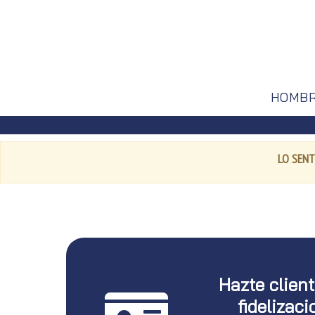
HOMB
LO SENT
Hazte clien
fidelizaci