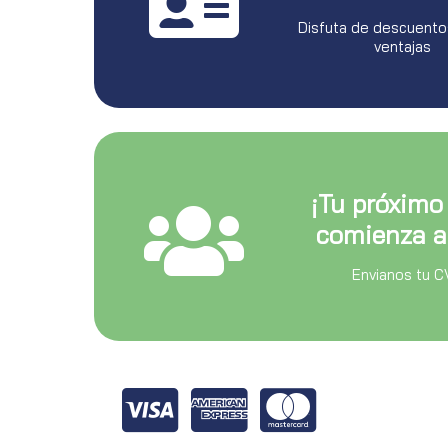
Disfuta de descuento
ventajas
¡Tu próximo
comienza a
Envianos tu C