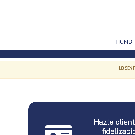
HOMB
LO SENT
Hazte clien
fidelizaci