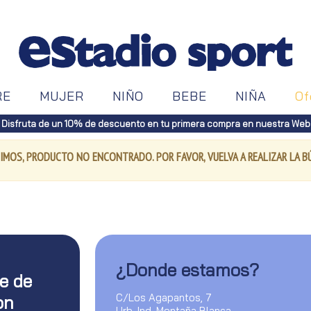
RE
MUJER
NIÑO
BEBE
NIÑA
Of
Disfruta de un 10% de descuento en tu primera compra en nuestra Web
IMOS, PRODUCTO NO ENCONTRADO. POR FAVOR, VUELVA A REALIZAR LA 
¿Donde estamos?
te de
C/Los Agapantos, 7
on
Urb. Ind. Montaña Blanca