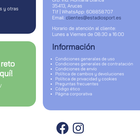
35413, Arucas
s y otras
Tlf | WhatsApp: 608858707
Email:
clientes@estadiosport.es
Horario de atención al cliente:
Lunes a Viernes de 08:30 a 16:00
Información
Condiciones generales de uso
 reto
Condiciones generales de contratación
Condiciones de envío
quí!
Política de cambios y devoluciones
Política de privacidad y cookies
Preguntas frecuentes
V
Código ético
Página corporativa