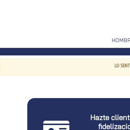
HOMB
LO SENT
Hazte clien
fidelizaci