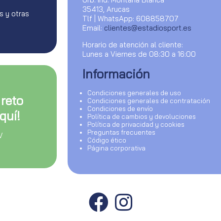
35413, Arucas
s y otras
Tlf | WhatsApp: 608858707
Email:
clientes@estadiosport.es
Horario de atención al cliente:
Lunes a Viernes de 08:30 a 16:00
Información
Condiciones generales de uso
 reto
Condiciones generales de contratación
Condiciones de envío
quí!
Política de cambios y devoluciones
Política de privacidad y cookies
Preguntas frecuentes
V
Código ético
Página corporativa