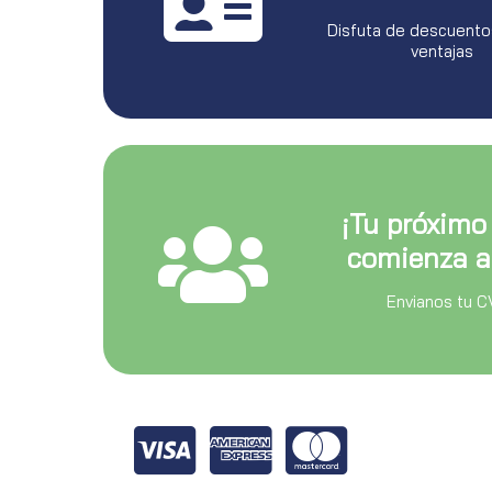
Disfuta de descuento
ventajas
¡Tu próximo
comienza a
Envianos tu C