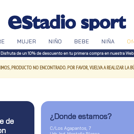
RE
MUJER
NIÑO
BEBE
NIÑA
Of
Disfruta de un 10% de descuento en tu primera compra en nuestra Web
IMOS, PRODUCTO NO ENCONTRADO. POR FAVOR, VUELVA A REALIZAR LA 
¿Donde estamos?
te de
C/Los Agapantos, 7
on
Urb. Ind. Montaña Blanca