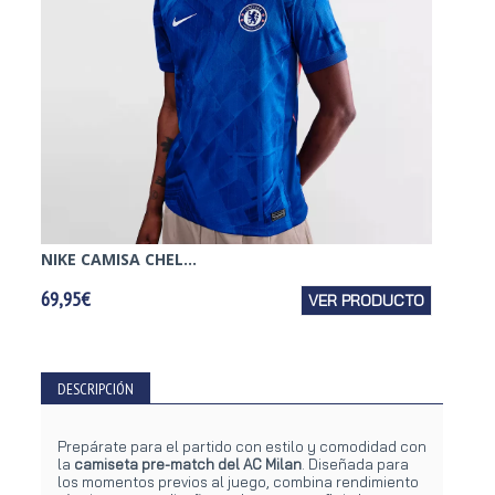
NIKE CAMISA CHEL...
NIKE C
69,95€
VER PRODUCTO
95,95€
DESCRIPCIÓN
Prepárate para el partido con estilo y comodidad con
la
camiseta pre-match del AC Milan
. Diseñada para
los momentos previos al juego, combina rendimiento