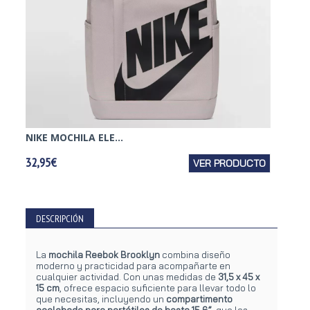
NIKE MOCHILA ELE...
PUMA 
32,95€
VER PRODUCTO
22,95€
DESCRIPCIÓN
La
mochila Reebok Brooklyn
combina diseño
moderno y practicidad para acompañarte en
cualquier actividad. Con unas medidas de
31,5 x 45 x
15 cm
, ofrece espacio suficiente para llevar todo lo
que necesitas, incluyendo un
compartimento
acolchado para portátiles de hasta 15,6”
, que los