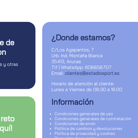
¿Donde estamos?
te de
C/Los Agapantos, 7
on
Urb. Ind. Montaña Blanca
35413, Arucas
s y otras
Tlf | WhatsApp: 608858707
Email:
clientes@estadiosport.es
Horario de atención al cliente:
Lunes a Viernes de 08:30 a 16:00
Información
Condiciones generales de uso
 reto
Condiciones generales de contratación
Condiciones de envío
quí!
Política de cambios y devoluciones
Política de privacidad y cookies