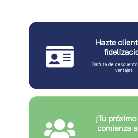
Hazte clien
fidelizaci
Disfuta de descuento
ventajas
¡Tu próximo
comienza a