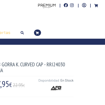
ertas
 GORRA K. CURVED CAP - RRI24030
ÑA
,95
Disponibilidad:
En Stock
€
22.95
€