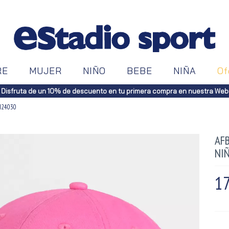
RE
MUJER
NIÑO
BEBE
NIÑA
Of
Disfruta de un 10% de descuento en tu primera compra en nuestra Web
RI24030
AFB
NI
17