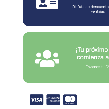
Disfuta de descuento
ventajas
¡Tu próximo
comienza a
Envianos tu C