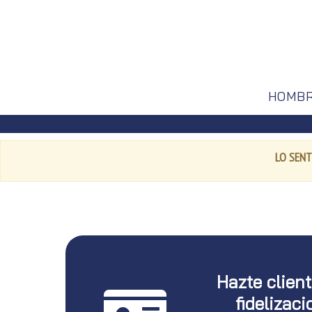
HOMB
LO SENT
Hazte clien
fidelizaci