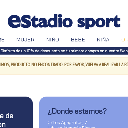
RE
MUJER
NIÑO
BEBE
NIÑA
Of
Disfruta de un 10% de descuento en tu primera compra en nuestra Web
IMOS, PRODUCTO NO ENCONTRADO. POR FAVOR, VUELVA A REALIZAR LA 
¿Donde estamos?
te de
C/Los Agapantos, 7
on
Urb. Ind. Montaña Blanca