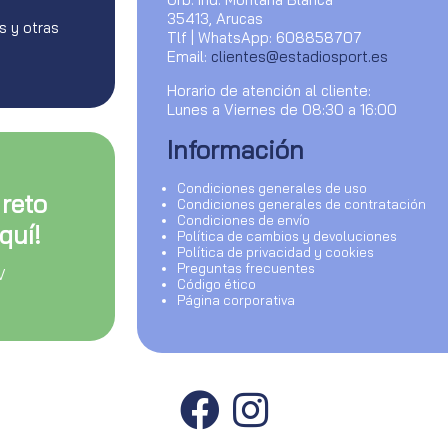
35413, Arucas
s y otras
Tlf | WhatsApp: 608858707
Email:
clientes@estadiosport.es
Horario de atención al cliente:
Lunes a Viernes de 08:30 a 16:00
Información
Condiciones generales de uso
 reto
Condiciones generales de contratación
Condiciones de envío
quí!
Política de cambios y devoluciones
Política de privacidad y cookies
Preguntas frecuentes
V
Código ético
Página corporativa