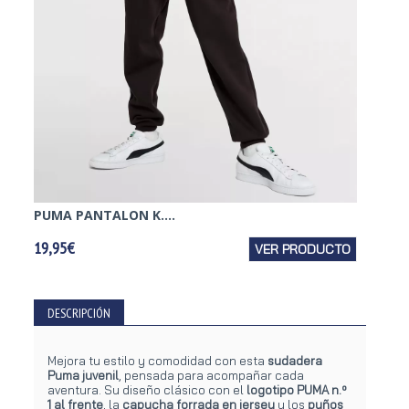
PUMA PANTALON K....
19,95€
VER PRODUCTO
DESCRIPCIÓN
Mejora tu estilo y comodidad con esta
sudadera
Puma juvenil
, pensada para acompañar cada
aventura. Su diseño clásico con el
logotipo PUMA n.º
1 al frente
, la
capucha forrada en jersey
y los
puños