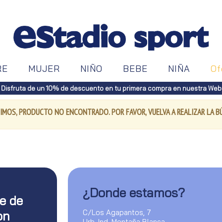
RE
MUJER
NIÑO
BEBE
NIÑA
Of
Disfruta de un 10% de descuento en tu primera compra en nuestra Web
IMOS, PRODUCTO NO ENCONTRADO. POR FAVOR, VUELVA A REALIZAR LA 
¿Donde estamos?
te de
C/Los Agapantos, 7
on
Urb. Ind. Montaña Blanca