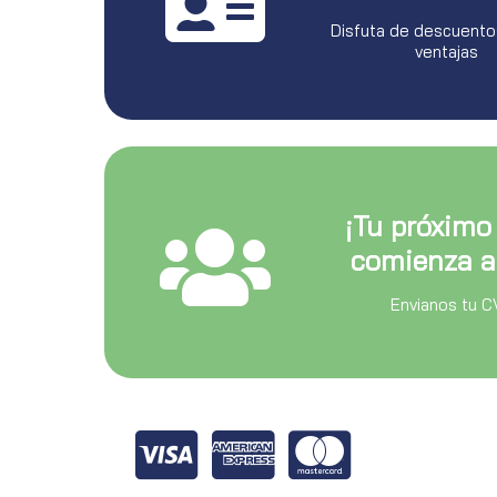
Disfuta de descuento
ventajas
¡Tu próximo
comienza a
Envianos tu C