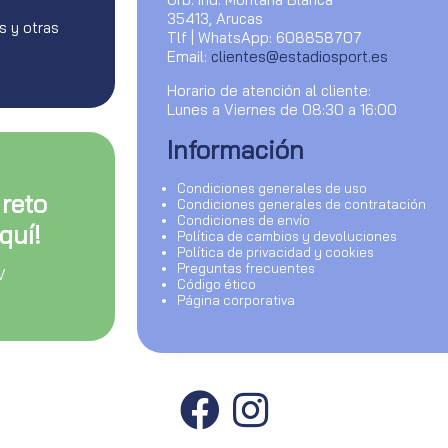
35413, Arucas
s y otras
Tlf | WhatsApp: 608858707
Email:
clientes@estadiosport.es
Horario de atención al cliente:
Lunes a Viernes de 08:30 a 16:00
Información
Condiciones generales de uso
 reto
Condiciones generales de contratación
Condiciones de envío
quí!
Política de cambios y devoluciones
Política de privacidad y cookies
Preguntas frecuentes
V
Código ético
Página corporativa