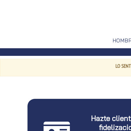
HOMB
LO SENT
Hazte clien
fidelizaci