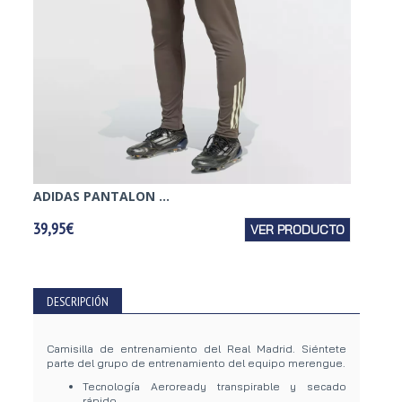
ADIDAS PANTALON ...
ADIDAS
39,95€
VER PRODUCTO
29,95€
DESCRIPCIÓN
Camisilla de entrenamiento del Real Madrid. Siéntete
parte del grupo de entrenamiento del equipo merengue.
Tecnología Aeroready transpirable y secado
rápido.