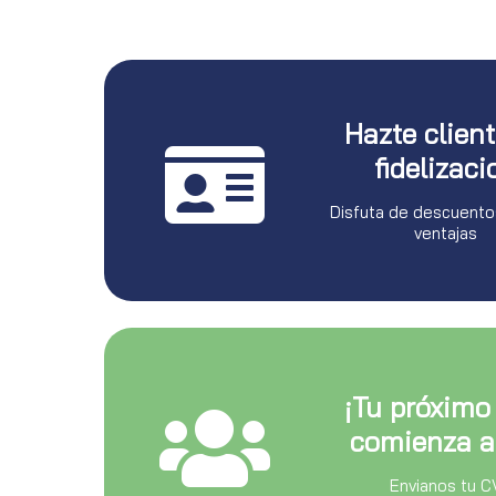
Hazte clien
fidelizaci
Disfuta de descuento
ventajas
¡Tu próximo
comienza a
Envianos tu C