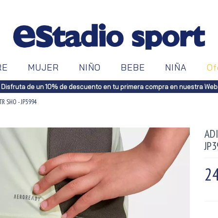
RE
MUJER
NIÑO
BEBE
NIÑA
Of
Disfruta de un 10% de descuento en tu primera compra en nuestra Web
 TR SHO - JP3994
ADI
JP
24