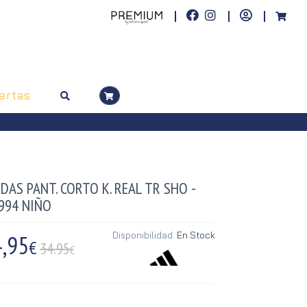
ertas
DAS PANT. CORTO K. REAL TR SHO -
3994 NIÑO
,95
Disponibilidad:
En Stock
€
34.95
€