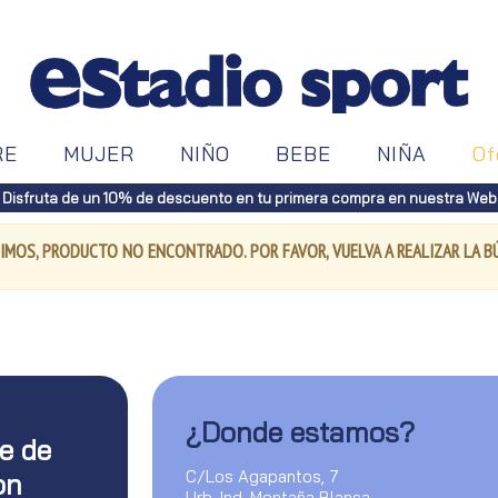
RE
MUJER
NIÑO
BEBE
NIÑA
Of
Disfruta de un 10% de descuento en tu primera compra en nuestra Web
IMOS, PRODUCTO NO ENCONTRADO. POR FAVOR, VUELVA A REALIZAR LA 
¿Donde estamos?
te de
C/Los Agapantos, 7
on
Urb. Ind. Montaña Blanca