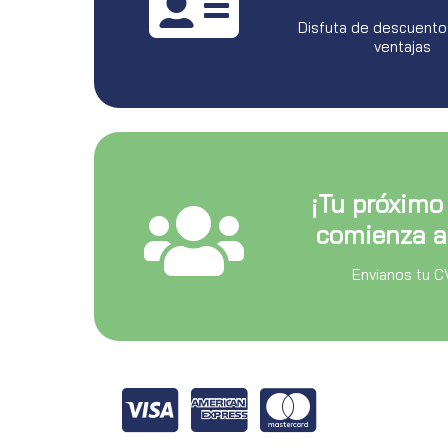
Disfuta de descuento
ventajas
¡Tu próximo
comienza a
Envianos tu C