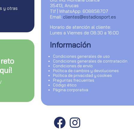
35413, Arucas
s y otras
Tlf | WhatsApp: 608858707
Email:
clientes@estadiosport.es
Horario de atención al cliente:
Lunes a Viernes de 08:30 a 16:00
Información
Condiciones generales de uso
 reto
Condiciones generales de contratación
Condiciones de envío
quí!
Política de cambios y devoluciones
Política de privacidad y cookies
Preguntas frecuentes
V
Código ético
Página corporativa