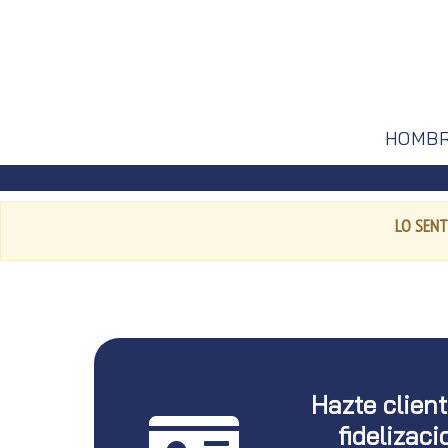
HOMB
LO SENT
Hazte clien
fidelizaci