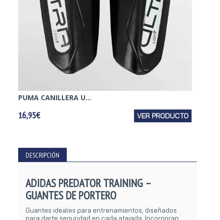
PUMA CANILLERA U...
ADIDA
16,95€
VER PRODUCTO
15,95€
DESCRIPCIÓN
ADIDAS PREDATOR TRAINING –
GUANTES DE PORTERO
Guantes ideales para entrenamientos, diseñados
para darte seguridad en cada atajada. Incorporan