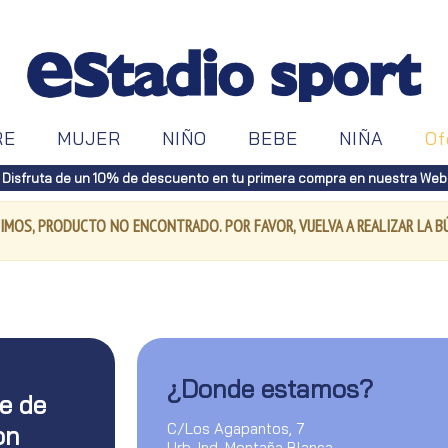
RE
MUJER
NIÑO
BEBE
NIÑA
Of
Disfruta de un 10% de descuento en tu primera compra en nuestra Web
IMOS, PRODUCTO NO ENCONTRADO. POR FAVOR, VUELVA A REALIZAR LA 
¿Donde estamos?
te de
C/Los Agapantos, 7
on
Urb. Ind. Montaña Blanca