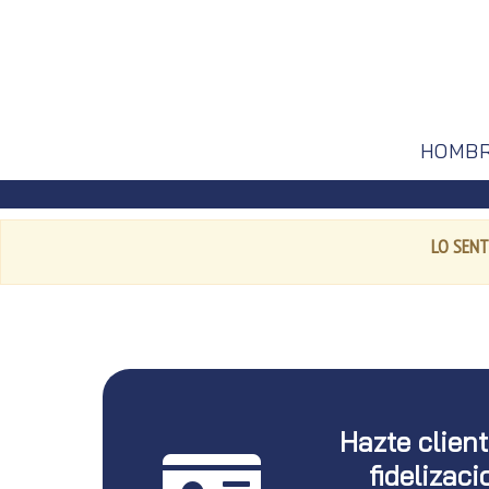
HOMB
LO SENT
Hazte clien
fidelizaci