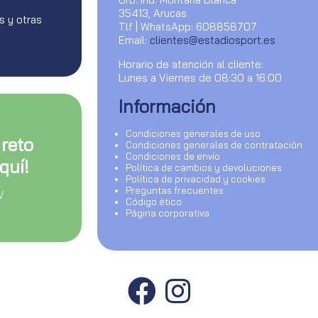
35413, Arucas
s y otras
Tlf | WhatsApp: 608858707
Email:
clientes@estadiosport.es
Horario de atención al cliente:
Lunes a Viernes de 08:30 a 16:00
Información
Condiciones generales de uso
 reto
Condiciones generales de contratación
Condiciones de envío
quí!
Política de cambios y devoluciones
Política de privacidad y cookies
Preguntas frecuentes
V
Código ético
Página corporativa