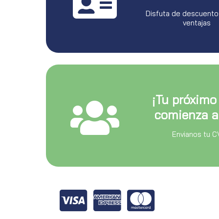
Disfuta de descuento
ventajas
¡Tu próximo
comienza a
Envianos tu C