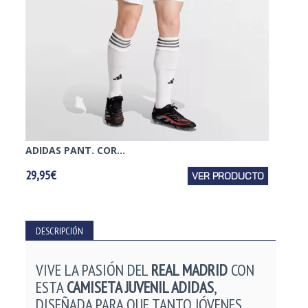
ADIDAS PANT. COR...
ADIDAS
29,95€
VER PRODUCTO
59,95€
DESCRIPCIÓN
VIVE LA PASIÓN DEL
REAL MADRID
CON
ESTA
CAMISETA JUVENIL ADIDAS
,
DISEÑADA PARA QUE TANTO JÓVENES