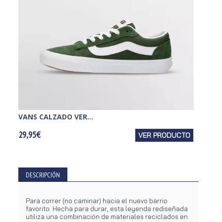
VANS CALZADO VER...
VANS 
29,95€
VER PRODUCTO
39,95€
DESCRIPCIÓN
Para correr (no caminar) hacia el nuevo barrio
favorito. Hecha para durar, esta leyenda rediseñada
utiliza una combinación de materiales reciclados en