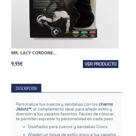
MR. LACY CORDONE...
MR. L
9,95€
VER PRODUCTO
3,95€
DESCRIPCIÓN
Personaliza tus zuecos y sandalias con los
charms
Jibbitz™
, el complemento ideal para añadir estilo y
diversión a tus zapatos favoritos. Fáciles de colocar,
te permiten expresar tu personalidad en cada paso.
Diseñados para zuecos y sandalias Crocs.
Añaden un toque de estilo único a tus zapatos.