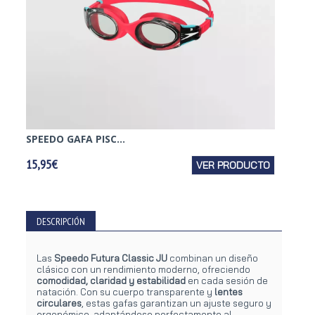
SPEEDO GAFA PISC...
HEAD G
15,95€
VER PRODUCTO
3,95€
DESCRIPCIÓN
Las
Speedo Futura Classic JU
combinan un diseño
clásico con un rendimiento moderno, ofreciendo
comodidad, claridad y estabilidad
en cada sesión de
natación. Con su cuerpo transparente y
lentes
circulares
, estas gafas garantizan un ajuste seguro y
ergonómico, adaptándose perfectamente al