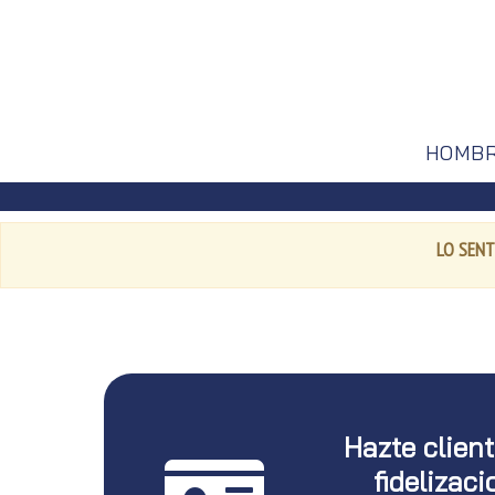
HOMB
LO SENT
Hazte clien
fidelizaci