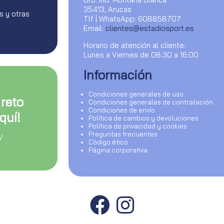
35413, Arucas
s y otras
Tlf | WhatsApp: 608858707
Email:
clientes@estadiosport.es
Horario de atención al cliente:
Lunes a Viernes de 08:30 a 16:00
Información
Condiciones generales de uso
 reto
Condiciones generales de contratación
Condiciones de envío
quí!
Política de cambios y devoluciones
Política de privacidad y cookies
Preguntas frecuentes
V
Código ético
Página corporativa