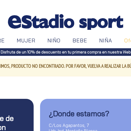
RE
MUJER
NIÑO
BEBE
NIÑA
Of
Disfruta de un 10% de descuento en tu primera compra en nuestra Web
IMOS, PRODUCTO NO ENCONTRADO. POR FAVOR, VUELVA A REALIZAR LA 
¿Donde estamos?
te de
C/Los Agapantos, 7
on
Urb. Ind. Montaña Blanca