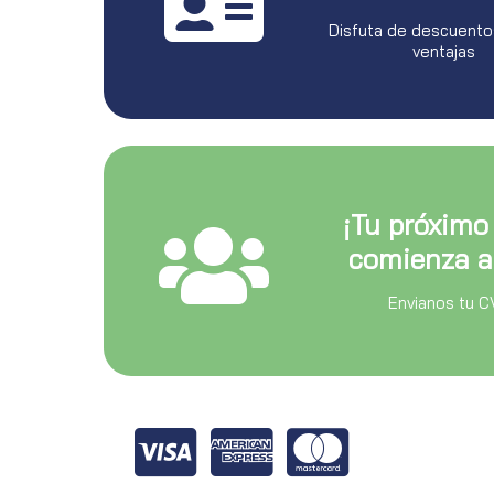
Disfuta de descuento
ventajas
¡Tu próximo
comienza a
Envianos tu C