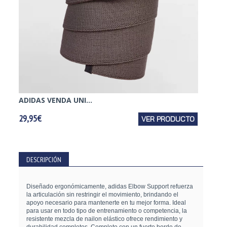
ADIDAS VENDA UNI...
ADIDAS
29,95€
VER PRODUCTO
19,95€
DESCRIPCIÓN
Diseñado ergonómicamente, adidas Elbow Support refuerza
la articulación sin restringir el movimiento, brindando el
apoyo necesario para mantenerte en tu mejor forma. Ideal
para usar en todo tipo de entrenamiento o competencia, la
resistente mezcla de nailon elástico ofrece rendimiento y
durabilidad completos.
Completo con un fuerte borde de