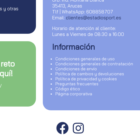
35413, Arucas
s y otras
Tlf | WhatsApp: 608858707
Email:
clientes@estadiosport.es
Horario de atención al cliente:
Lunes a Viernes de 08:30 a 16:00
Información
Condiciones generales de uso
 reto
Condiciones generales de contratación
Condiciones de envío
quí!
Política de cambios y devoluciones
Política de privacidad y cookies
Preguntas frecuentes
V
Código ético
Página corporativa