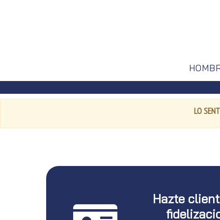
HOMB
LO SENT
Hazte clien
fidelizaci