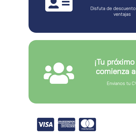
Disfuta de descuento
ventajas
¡Tu próximo
comienza a
Envianos tu C