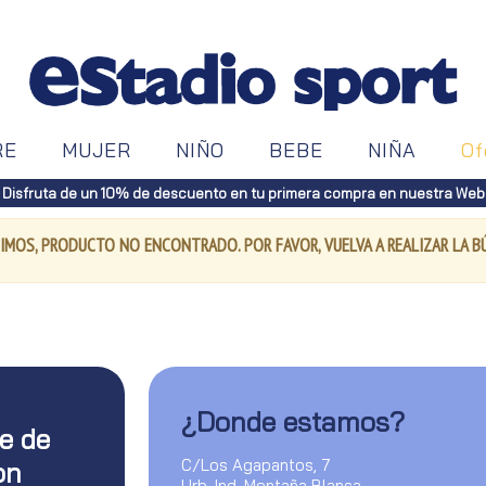
RE
MUJER
NIÑO
BEBE
NIÑA
Of
Disfruta de un 10% de descuento en tu primera compra en nuestra Web
IMOS, PRODUCTO NO ENCONTRADO. POR FAVOR, VUELVA A REALIZAR LA 
¿Donde estamos?
te de
C/Los Agapantos, 7
on
Urb. Ind. Montaña Blanca