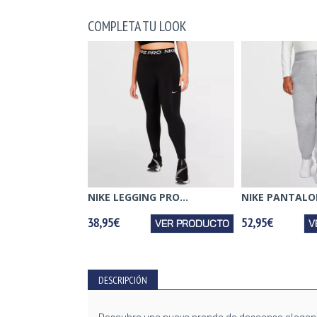
COMPLETA TU LOOK
NIKE LEGGING PRO...
NIKE PANTALON
38,95€
52,95€
VER PRODUCTO
V
DESCRIPCIÓN
Descubre una nueva prenda de descanso elegante,