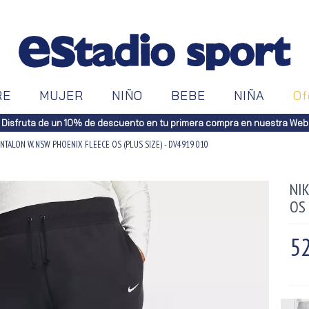
RE
MUJER
NIÑO
BEBE
NIÑA
Of
Disfruta de un 10% de descuento en tu primera compra en nuestra Web
ANTALON W. NSW PHOENIX FLEECE OS (PLUS SIZE) - DV4919 010
NI
OS 
52