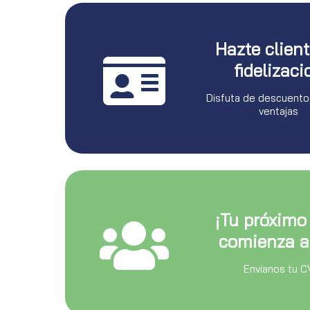
Hazte clien
fidelizaci
Disfuta de descuento
ventajas
¡Tu próximo
comienza a
Envianos tu C