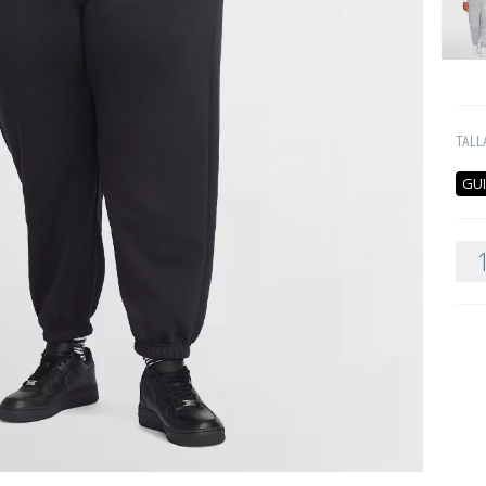
TALL
GUI