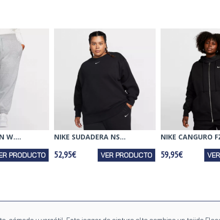
 W....
NIKE SUDADERA NS...
NIKE CANGURO FZ 
52,95€
59,95€
ER PRODUCTO
VER PRODUCTO
VE
 cómoda y versátil. Este jogger de cintura alta combina un tejido Flee