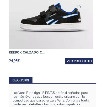
REEBOK CALZADO C...
VANS 
24,95€
VER PRODUCTO
59,95€
DESCRIPCIÓN
Las Vans Brooklyn LS PS/GS están diseñadas para
los más jóvenes que buscan estilo urbano con la
comodidad que caracteriza a Vans. Con una silueta
moderna y detalles clásicos, estas zapatillas