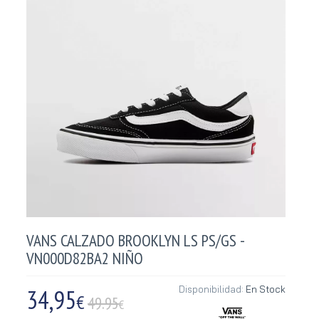
VANS CALZADO BROOKLYN LS PS/GS -
VN000D82BA2 NIÑO
34,95
Disponibilidad:
En Stock
€
49.95
€