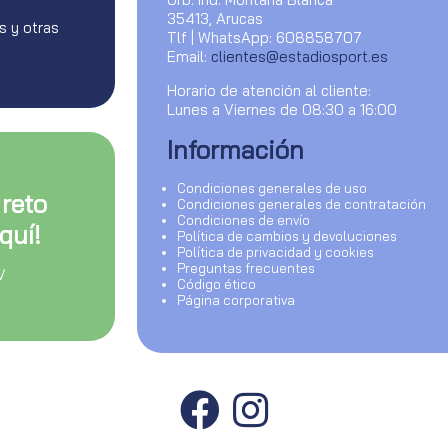
35413, Arucas
s y otras
Tlf | WhatsApp: 608858707
Email:
clientes@estadiosport.es
Horario de atención al cliente:
Lunes a Viernes de 08:30 a 16:00
Información
Condiciones generales de uso
 reto
Condiciones generales de contratación
Condiciones de envío
quí!
Política de cambios y devoluciones
Política de privacidad y cookies
Preguntas frecuentes
V
Código ético
Página corporativa