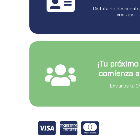
Disfuta de descuento
ventajas
¡Tu próximo
comienza a
Envianos tu C