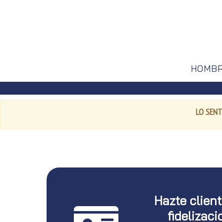
HOMB
LO SENT
Hazte clien
fidelizaci