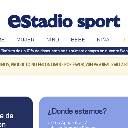
RE
MUJER
NIÑO
BEBE
NIÑA
Of
Disfruta de un 10% de descuento en tu primera compra en nuestra Web
IMOS, PRODUCTO NO ENCONTRADO. POR FAVOR, VUELVA A REALIZAR LA 
¿Donde estamos?
te de
C/Los Agapantos, 7
on
Urb. Ind. Montaña Blanca