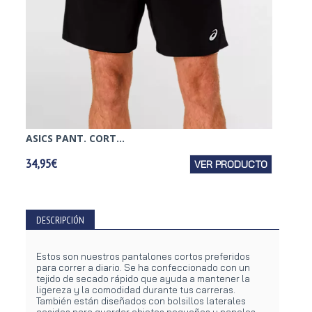
ASICS PANT. CORT...
ASICS 
34,95€
VER PRODUCTO
27,95€
DESCRIPCIÓN
Estos son nuestros pantalones cortos preferidos
para correr a diario. Se ha confeccionado con un
tejido de secado rápido que ayuda a mantener la
ligereza y la comodidad durante tus carreras.
También están diseñados con bolsillos laterales
cosidos para guardar objetos pequeños y paneles