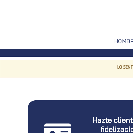
HOMB
LO SENT
Hazte clien
fidelizaci