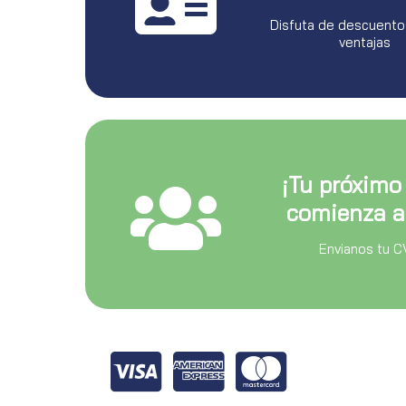
Disfuta de descuento
ventajas
¡Tu próximo
comienza a
Envianos tu C