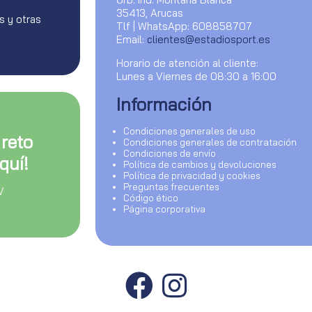
35413, Arucas
s y otras
Tlf | WhatsApp: 608858707
Email:
clientes@estadiosport.es
Horario de atención al cliente:
Lunes a Viernes de 08:30 a 16:00
Información
Condiciones generales de uso
 reto
Condiciones generales de contratación
Condiciones de envío
quí!
Política de cambios y devoluciones
Política de privacidad y cookies
Preguntas frecuentes
V
Código ético
Página corporativa