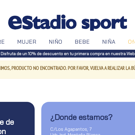
RE
MUJER
NIÑO
BEBE
NIÑA
Of
Disfruta de un 10% de descuento en tu primera compra en nuestra Web
IMOS, PRODUCTO NO ENCONTRADO. POR FAVOR, VUELVA A REALIZAR LA 
¿Donde estamos?
te de
C/Los Agapantos, 7
on
Urb. Ind. Montaña Blanca